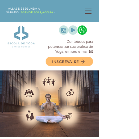
•⁠ AULAS DE SEGUNDA A
SÁBADO.
AGENDE AQUI, AGORA
•⁠
Conteúdos para
potencializar sua prática de
Yoga, em seu e-mail 💌
INSCREVA-SE