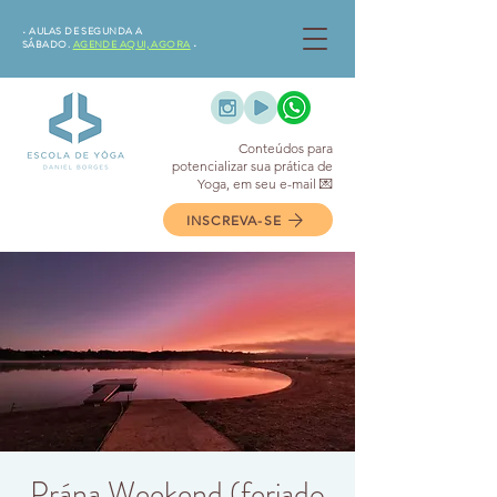
•⁠ AULAS DE SEGUNDA A
SÁBADO.
AGENDE AQUI, AGORA
•⁠
Conteúdos para
potencializar sua prática de
Yoga, em seu e-mail 💌
INSCREVA-SE
Prána Weekend (feriado